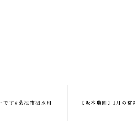
ーです#菊池市泗水町
【坂本農園】1月の営
芋#おるげんいも